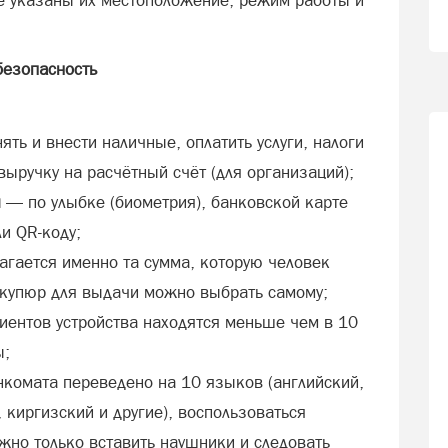
де указаны их местоположение, режим работы и
безопасность
ть и внести наличные, оплатить услуги, налоги
 выручку на расчётный счёт (для организаций);
я
— по улыбке (биометрия), банковской карте
ли QR-коду;
агается именно та сумма, которую человек
 купюр для выдачи можно выбрать самому;
иентов устройства находятся меньше чем в 10
ы;
комата переведено на 10 языков (английский,
 киргизский и другие), воспользоваться
жно только вставить наушники и следовать