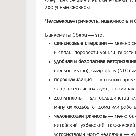
СберБанк Онлайн и на сайте банка, г
доступные сервисы.
Человекоцентричность, надёжность и 
Банкоматы Сбера — это:
финансовые операции
— можно сня
и связь, перевести деньги, внести
удобная и безопасная авторизаци
(бесконтактно), смартфону (NFC) и
персонализация
— к снятию предл
чаще всего использует, а номинал
доступность
— для большинства кл
минутах ходьбы от дома или работ
человекоцентричность
— меню бан
китайский, узбекский, таджикский,
устройствами могут незрячие — ну