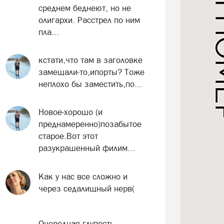
среднем беднеют, но не
олигархи. Расстрел по ним
пла...
кстати,что там в заголовке
замещали-то,ипорты? Тоже
неплохо бы заместить,по...
Новое-хорошо (и
преднамеренно)позабытое
старое.Вот этот
разукрашенный филим...
Как у нас все сложно и
через седалищный нерв(
Очередная глупость