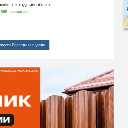
ений»: народный обзор
685 просмотров
овости Вологды за неделю