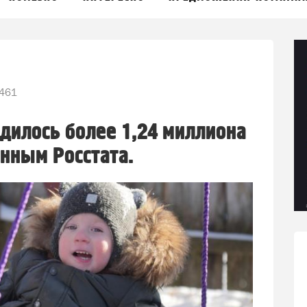
461
одилось более 1,24 миллиона
анным Росстата.