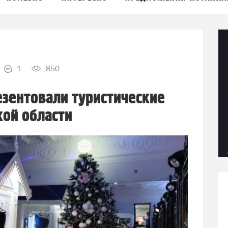
1
850
езентовали туристические
ой области