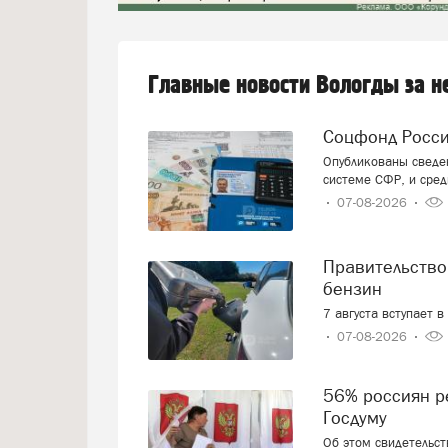
Главные новости Вологды за 
Соцфонд Росс
Опубликованы сведен
системе СФР, и сред
07-08-2026
Правительство смягчает требования к расчёту цен на
бензин
7 августа вступает 
07-08-2026
56% россиян решили, как проголосуют на выборах в
Госдуму
Об этом свидетельс