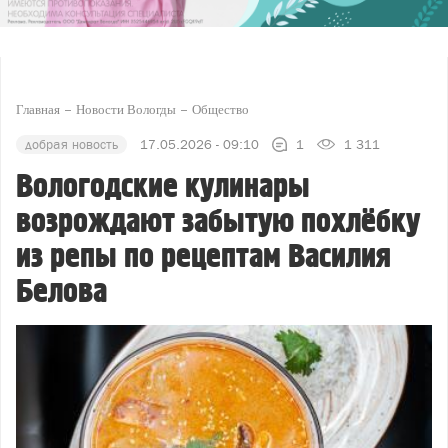
Главная
Новости Вологды
Общество
добрая новость
17.05.2026 - 09:10
1
1 311
Вологодские кулинары
возрождают забытую похлёбку
из репы по рецептам Василия
Белова