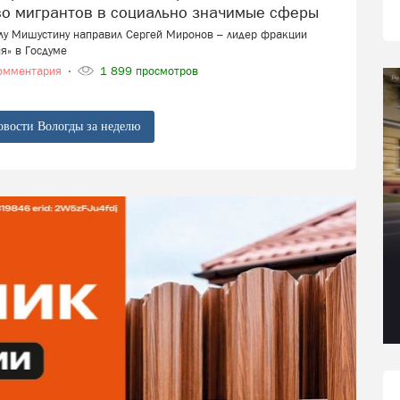
во мигрантов в социально значимые сферы
лу Мишустину направил Сергей Миронов – лидер фракции
я» в Госдуме
омментария
1 899 просмотров
овости Вологды за неделю