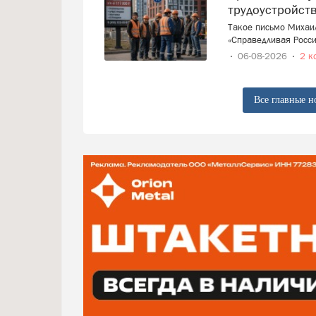
трудоустройст
Такое письмо Михаи
«Справедливая Росси
06-08-2026
2 к
Все главные н