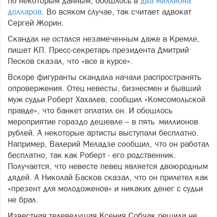
по некоторым данным, обошлось в
два миллиона
долларов
. Во всяком случае, так считает адвокат
Сергей Жорин.
Скандал не остался незамеченным даже в Кремле,
пишет КП. Пресс-секретарь президента Дмитрий
Песков сказал, что «все в курсе».
Вскоре фигуранты скандала начали распространять
опровержения. Отец невесты, бизнесмен и бывший
муж судьи Роберт Хахалев, сообщил «Комсомольской
правде», что банкет оплатил он. И обошлось
мероприятие гораздо дешевле – в пять миллионов
рублей. А некоторые артисты выступали бесплатно.
Например, Валерий Меладзе сообщил, что он работал
бесплатно, так как Роберт - его родственник.
Получается, что невесте певец является двоюродным
дядей. А Николай Басков сказал, что он прилетел как
«презент для молодоженов» и никаких денег с судьи
не брал.
Известная телеведущая Ксения Собчак решила не