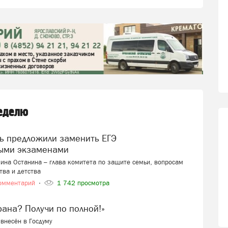
неделю
ыми экзаменами
ина Останина – глава комитета по защите семьи, вопросам
тва и детства
омментарий
1 742 просмотра
ерана? Получи по полной!»
внесён в Госдуму