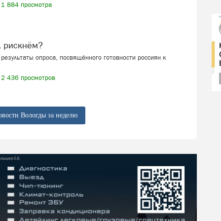
1 884 просмотра
, рискнём?
результаты опроса, посвящённого готовности россиян к
2 436 просмотров
овости Вологды за неделю