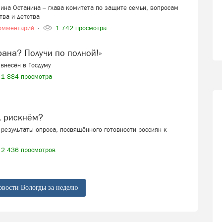
ина Останина – глава комитета по защите семьи, вопросам
тва и детства
омментарий
1 742 просмотра
ерана? Получи по полной!»
внесён в Госдуму
1 884 просмотра
, рискнём?
результаты опроса, посвящённого готовности россиян к
2 436 просмотров
овости Вологды за неделю