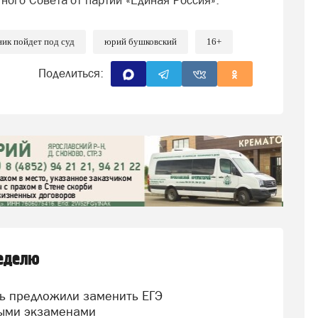
тного Совета от партии «Единая Россия».
ик пойдет под суд
юрий бушковский
16+
Поделиться:
неделю
ыми экзаменами