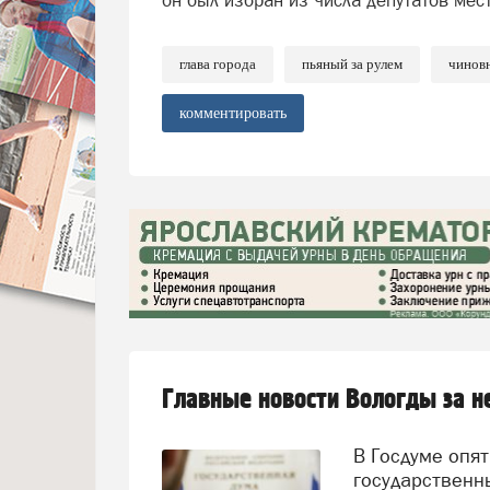
он был избран из числа депутатов мес
глава города
пьяный за рулем
чиновн
комментировать
Главные новости Вологды за 
В Госдуме опять предложили заменить ЕГЭ
государственн