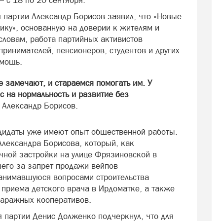
— с 18 по 20 сентября.
я партии Александр Борисов заявил, что «Новые
ику», основанную на доверии к жителям и
словам, работа партийных активистов
ринимателей, пенсионеров, студентов и других
омощь.
 замечают, и стараемся помогать им. У
с на нормальность и развитие без
 Александр Борисов.
ндидаты уже имеют опыт общественной работы.
Александра Борисова, который, как
ечной застройки на улице Фрязиновской в
его за запрет продажи вейпов
занимавшуюся вопросами строительства
 приема детского врача в Ирдоматке, а также
гаражных кооперативов.
я партии Денис Долженко подчеркнул, что для