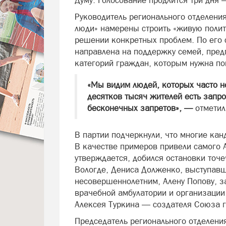
Думу. Голосование продлится три дня 
Руководитель регионального отделени
люди» намерены строить «живую полит
решении конкретных проблем. По его 
направлена на поддержку семей, предп
категорий граждан, которым нужна п
«Мы видим людей, которых часто не
десятков тысяч жителей есть запро
бесконечных запретов», —
отметил
В партии подчеркнули, что многие ка
В качестве примеров привели самого 
утверждается, добился остановки точ
Вологде, Дениса Долженко, выступавш
несовершеннолетним, Алену Попову, 
врачебной амбулатории и организации
Алексея Туркина — создателя Союза 
Председатель регионального отделени