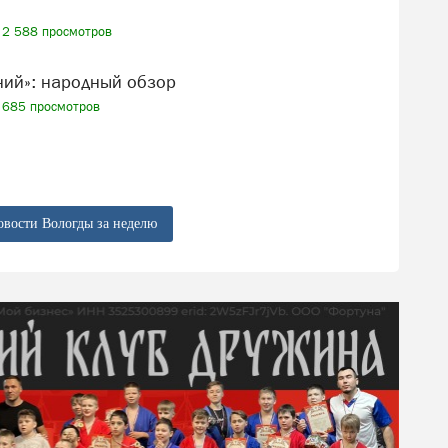
2 588 просмотров
ений»: народный обзор
685 просмотров
овости Вологды за неделю