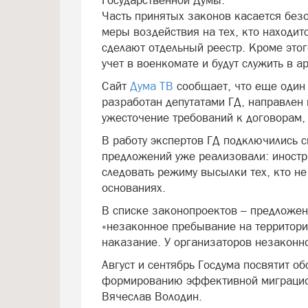
Государственной Думы.
Часть принятых законов касается без
меры воздействия на тех, кто находит
сделают отдельный реестр. Кроме этого
учет в военкомате и будут служить в а
Сайт
Дума ТВ
сообщает, что еще один
разработан депутатами ГД, направлен 
ужесточение требований к договорам
В работу экспертов ГД подключились с
предложений уже реализовали: иностр
следовать режиму высылки тех, кто не
основаниях.
В списке законопроектов – предложен
«незаконное пребывание на территори
наказание. У организаторов незаконн
Август и сентябрь Госдума посвятит о
формированию эффективной миграцио
Вячеслав Володин.