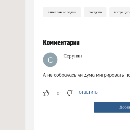
вячеслав володин
госдума
миграцио
Комментарии
Серунян
С
А не собралась ли дума мигрировать п
ОТВЕТИТЬ
Добав