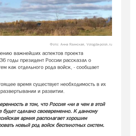
Фото: Анна Язинская, Vologda-poisk.ru
чению важнейших аспектов проекта
6 годы президент России рассказал о
ем как отдельного рода войск, - сообщает
тоящее время существует необходимость в их
развертывании и развитии.
ренность в том, что Россия «ни в чем в этой
е будет сделано своевременно. К данному
ссийская армия располагает хорошим
овать новый род войск беспилотных систем.