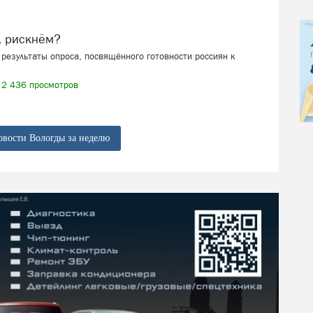
, рискнём?
результаты опроса, посвящённого готовности россиян к
2 436 просмотров
овости Вологды за неделю