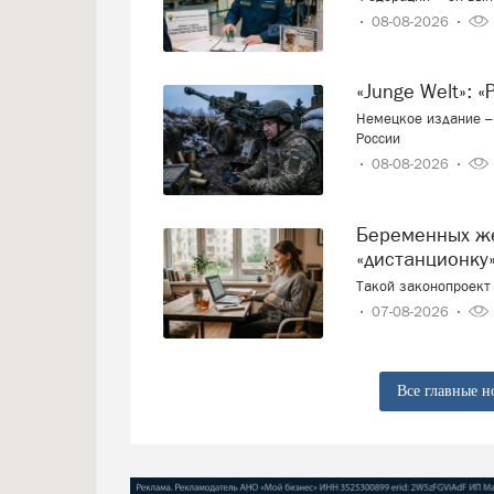
08-08-2026
«Junge Welt»:
Немецкое издание – 
России
08-08-2026
Беременных женщин предлагают переводить на
«дистанционку»
Такой законопроект 
07-08-2026
Все главные н