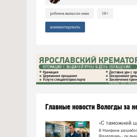
ребенок выпал из окна
16+
комментировать
Главные новости Вологды за 
«С таможней 
В Минфине разработ
Федерации» - он вын