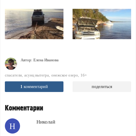
Автор:
Елена Иванова
спасатели
асунц вытегра
онежское озеро
16+
1
комментарий
поделиться
Комментарии
Николай
Н