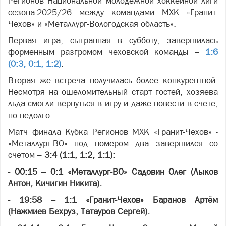
Регионов Национальной молодежной хоккейной лиги
сезона-2025/26 между командами МХК «Гранит-
Чехов» и «Металлург-Вологодская область».
Первая игра, сыгранная в субботу, завершилась
форменным разгромом чеховской команды –
1:6
(0:3, 0:1, 1:2)
.
Вторая же встреча получилась более конкурентной.
Несмотря на ошеломительный старт гостей, хозяева
льда смогли вернуться в игру и даже повести в счете,
но недолго.
Матч финала Кубка Регионов МХК «Гранит-Чехов» -
«Металлург-ВО» под номером два завершился со
счетом –
3:4 (1:1, 1:2, 1:1):
- 00:15 – 0:1 «Металлург-ВО» Садовин Олег (Лыков
Антон, Кичигин Никита).
- 19:58 – 1:1 «Гранит-Чехов» Баранов Артём
(Нажмиев Бехруз, Татауров Сергей).