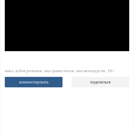
нмхл
кубок регионов
мхк гранит-чехов
мхк металлург во
16+
комментировать
поделиться