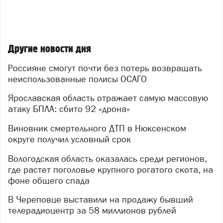
Другие новости дня
Россияне смогут почти без потерь возвращать
неиспользованные полисы ОСАГО
Ярославская область отражает самую массовую
атаку БПЛА: сбито 92 «дрона»
Виновник смертельного ДТП в Нюксенском
округе получил условный срок
Вологодская область оказалась среди регионов,
где растет поголовье крупного рогатого скота, на
фоне общего спада
В Череповце выставили на продажу бывший
телерадиоцентр за 58 миллионов рублей