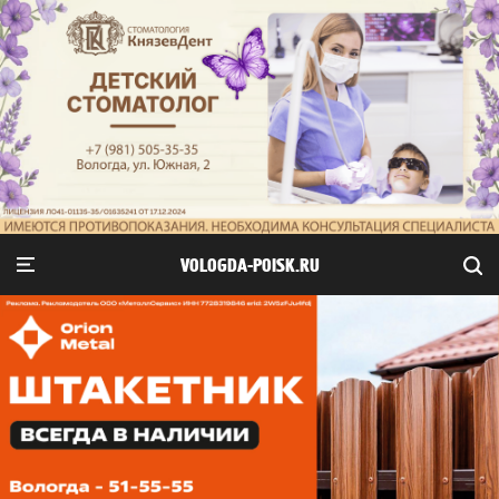
VOLOGDA-POISK.RU