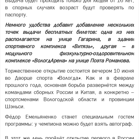
Выдача будет проходить только для людей от 16 лет,
в спорных случаях возраст будут проверять по
паспорту.
Немного удобства добавит добавление нескольких
точек выдачи бесплатных билетов: одна из них
располагается на улице Гагарина, в здании
спортивного комплекса «Витязь», другая – в
модульного физкультурно-оздоровительном
комплексе «ВологдАрена» на улице Поэта Романова.
Торжественное открытие состоится вечером 10 июня
во Дворце спорта
«
Вологда
»
. Как и в феврале
прошлого года, основная борьба развернётся между
командами сборных России и Китая, а конкретно –
спортсменами Вологодской области и провинции
Шэньси.
Фёдор Емельяненко станет специальным гостем
программы: у чемпиона можно будет взять автограф.
В этот же день пройдёт открытие первого в России