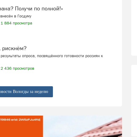
ерана? Получи по полной!»
внесён в Госдуму
1 884 просмотра
, рискнём?
результаты опроса, посвящённого готовности россиян к
2 436 просмотров
овости Вологды за неделю