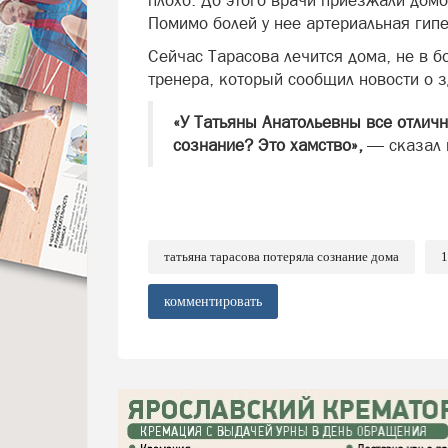
плохо. До этого врачи приезжали домо
Помимо болей у нее артериальная гип
Сейчас Тарасова лечится дома, не в б
тренера, который сообщил новости о 
«У Татьяны Анатольевны все отличн
сознание? Это хамство»,
— сказал
татьяна тарасова потеряла сознание дома
1
комментировать