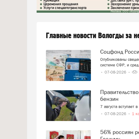
Главные новости Вологды за 
Соцфонд Росс
Опубликованы сведен
системе СФР, и сред
07-08-2026
Правительство смягчает требования к расчёту цен на
бензин
7 августа вступает 
07-08-2026
1 к
56% россиян решили, как проголосуют на выборах в
Госдуму