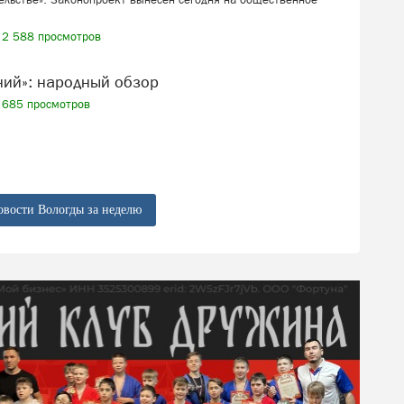
2 588 просмотров
ений»: народный обзор
685 просмотров
овости Вологды за неделю