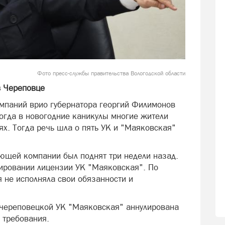
Фото пресс-службы правительства Вологодской области
в Череповце
мпаний врио губернатора георгий Филимонов
огда в новогодние каникулы многие жители
ях. Тогда речь шла о пять УК и "Маяковская"
яющей компании был поднят три недели назад.
лировании лицензии УК "Маяковская". По
 не исполняла свои обязанности и
я череповецкой УК "Маяковская" аннулирована
 требования.