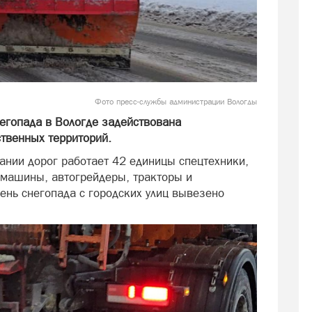
Фото пресс-службы администрации Вологды
негопада в Вологде задействована
ственных территорий.
нии дорог работает 42 единицы спецтехники,
машины, автогрейдеры, тракторы и
ень снегопада с городских улиц вывезено