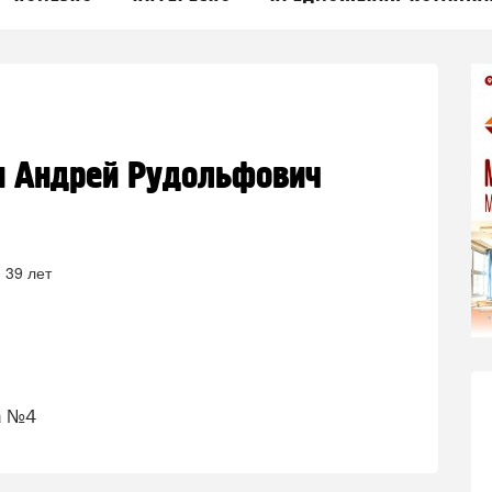
н Андрей Рудольфович
 39 лет
а №4