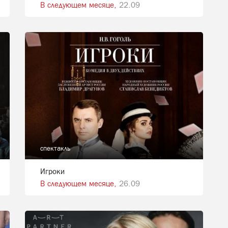
В следующем месяце,
22.09
спектакль
Игроки
В следующем месяце,
26.09