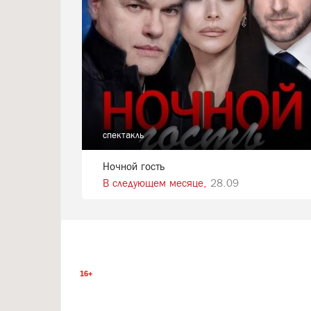
спектакль
Ночной гость
В следующем месяце,
28.09
16+