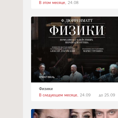
В этом месяце,
24.08
спектакль
Физики
В следующем месяце,
24.09
до 25.09