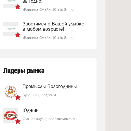
выгодно!
«Клиника Смайл» (Clinic Smile)
Заботимся о Вашей улыбке
в любом возрасте!
«Клиника Смайл» (Clinic Smile)
Лидеры рынка
Промыслы Вологодчины
Сувениры, подарки
Юджин
Фитнес-клубы, спорткомплексы