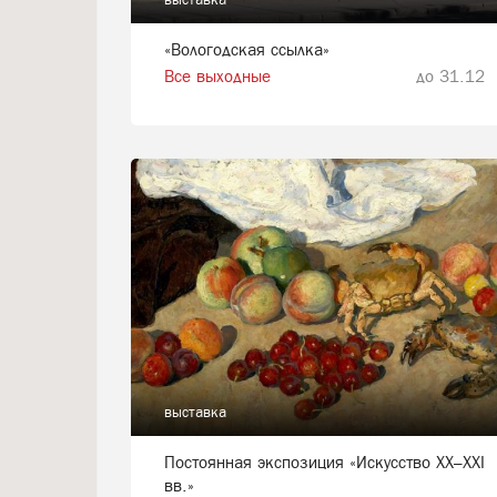
«Вологодская ссылка»
Все выходные
до 31.12
выставка
Постоянная экспозиция «Искусство XX–XXI
вв.»