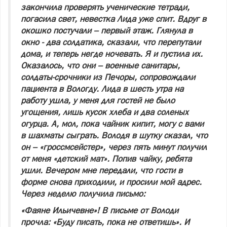
закончила проверять ученические тетради,
погасила свет, невестка Лида уже спит. Вдруг в
окошко постучали – первый этаж. Глянула в
окно - два солдатика, сказали, что перепутали
дома, и теперь негде ночевать. Я и пустила их.
Оказалось, что они – военные санитары,
солдаты-срочники из Печоры, сопровождали
пациента в Вологду. Лида в шесть утра на
работу ушла, у меня для гостей не было
угощения, лишь кусок хлеба и два соленых
огурца. А, мол, пока чайник кипит, могу с вами
в шахматы сыграть. Володя в шутку сказал, что
он – «гроссмсейстер», через пять минут получил
от меня «детский мат». Попив чайку, ребята
ушли. Вечером мне передали, что гости в
форме снова приходили, и просили мой адрес.
Через неделю получила письмо:
«Фаяне Ильичевне»! В письме от Володи
прочла: «Буду писать, пока не ответишь». И