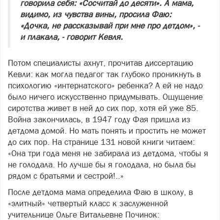
говорила себя: «Сосчитай до десяти». А мама,
видимо, из чувства вины, просила Фаю:
«Дочка, не рассказывай при мне про детдом», -
и плакала, - говорит Кевля.
Потом специалисты ахнут, прочитав диссертацию
Кевли: как могла педагог так глубоко проникнуть в
психологию «интернатского» ребенка? А ей не надо
было ничего искусственно придумывать. Ощущение
сиротства живет в ней до сих пор, хотя ей уже 85.
Война закончилась, в 1947 году Фая пришла из
детдома домой. Но мать понять и простить не может
до сих пор. На странице 131 новой книги читаем:
«Она три года меня не забирала из детдома, чтобы я
не голодала. Но лучше бы я голодала, но была бы
рядом с братьями и сестрой!..»
После детдома мама определила Фаю в школу, в
«элитный» четвертый класс к заслуженной
учительнице Ольге Витальевне Починок: