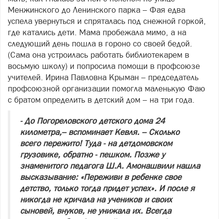
Менжинского до Ленинского парка – Фая едва
успела увернуться и спряталась под снежной горкой,
где катались дети. Мама пробежала мимо, а на
следующий день пошла в гороно со своей бедой.
(Сама она устроилась работать библиотекарем в
восьмую школу) и попросила помощи в профсоюзе
учителей. Ирина Павловна Крыман – председатель
профсоюзной организации помогла маленькую Фаю
с братом определить в детский дом – на три года.
- До Погореловского детского дома 24
километра,– вспоминает Кевля. – Сколько
всего пережито! Туда - на детдомовском
грузовике, обратно - пешком. Позже у
знаменитого педагога Ш.А. Амонашвили нашла
высказывание: «Переживи в ребенке свое
детство, только тогда придет успех». И после я
никогда не кричала на учеников и своих
сыновей, внуков, не унижала их. Всегда