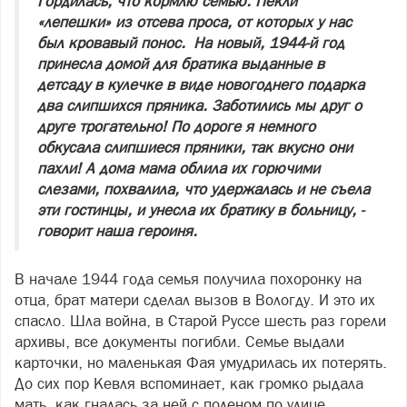
Гордилась, что кормлю семью. Пекли
«лепешки» из отсева проса, от которых у нас
был кровавый понос. На новый, 1944-й год
принесла домой для братика выданные в
детсаду в кулечке в виде новогоднего подарка
два слипшихся пряника. Заботились мы друг о
друге трогательно! По дороге я немного
обкусала слипшиеся пряники, так вкусно они
пахли! А дома мама облила их горючими
слезами, похвалила, что удержалась и не съела
эти гостинцы, и унесла их братику в больницу, -
говорит наша героиня.
В начале 1944 года семья получила похоронку на
отца, брат матери сделал вызов в Вологду. И это их
спасло. Шла война, в Старой Руссе шесть раз горели
архивы, все документы погибли. Семье выдали
карточки, но маленькая Фая умудрилась их потерять.
До сих пор Кевля вспоминает, как громко рыдала
мать, как гналась за ней с поленом по улице