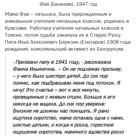
Фая Баланова, 1947 год
Мама Фаи – латышка, была прирожденным и
уникальным учителем начальных классов, родилась в
Краславе. Работала учителем начальных классов в
Томске, потом судьба закинула их в Старую Руссу.
Папа Илья Алексеевич Березин (Елизаров) 1908 года
рождения, комсомольский активист из Белоруссии.
- Призвали папу в 1941 году, - рассказала
Фаина Ильинична. – Он не подлежал призыву,
– у него было шестеро детей. До сих пор
помню, как подбрасывал меня под потолок. Я
лечу! Это счастье – вот и все минуты,
проведенные с живым отцом. Больше я его
никогда не видела. До сих пор уверена:
близкие не должны нас покидать. Я рано
ощутила сиротство, мама осталась одна с нами,
шестью детьми, и когда я росла, горестное
ощущение сиротства, маминого вдовства росло