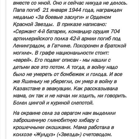
вместе со мной. Оно и сейчас никуда не делось.
Папа погиб 21 января 1944 года, награжден
медалью «За боевые заслуги» и Орденом
Красной Звезды. В приказе написано:
«Сержант 4-й батареи, командир орудия 704
артиллерийского полка 42-й армии погиб под
Ленинградом, в Гатчине. Похоронен в братской
могиле». В графе национальности стоит:
«еврей». Его подвиг описан - мы нашли с
детьми все это потом. А тогда, в войну надо
было не умереть от бомбежек и голода. И все
же Яшеньку не уберегли, он умер в войну в
Казахстане в эвакуации. Как рассказывала
мама, он так и не начал ни ходить, ни говорить.
Болел цингой и куриной слепотой.
На окраине села за оврагом нам выделили
заброшенную глинобитную хибару с
крошечными окошками. Мама работала в
колхозе «Жулдуз» («Звезда») счетоводом.