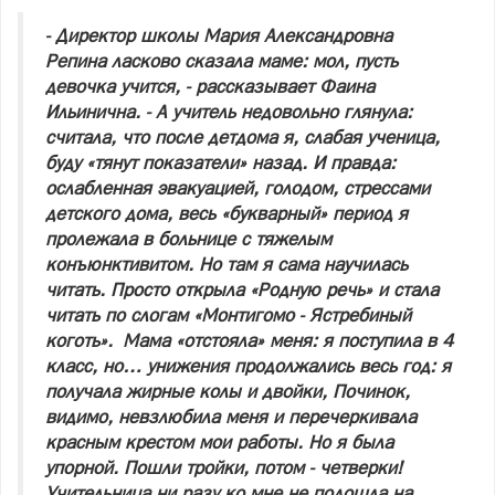
- Директор школы Мария Александровна
Репина ласково сказала маме: мол, пусть
девочка учится, - рассказывает Фаина
Ильинична. - А учитель недовольно глянула:
считала, что после детдома я, слабая ученица,
буду «тянут показатели» назад. И правда:
ослабленная эвакуацией, голодом, стрессами
детского дома, весь «букварный» период я
пролежала в больнице с тяжелым
конъюнктивитом. Но там я сама научилась
читать. Просто открыла «Родную речь» и стала
читать по слогам «Монтигомо - Ястребиный
коготь». Мама «отстояла» меня: я поступила в 4
класс, но… унижения продолжались весь год: я
получала жирные колы и двойки, Починок,
видимо, невзлюбила меня и перечеркивала
красным крестом мои работы. Но я была
упорной. Пошли тройки, потом - четверки!
Учительница ни разу ко мне не подошла на