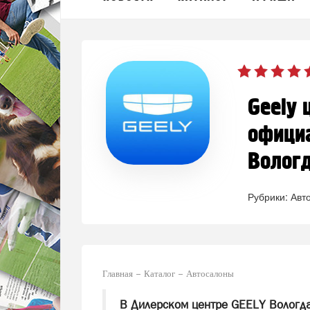
Geely 
официа
Волог
Рубрики:
Авт
Главная
Каталог
Автосалоны
В Дилерском центре GEELY Вологд