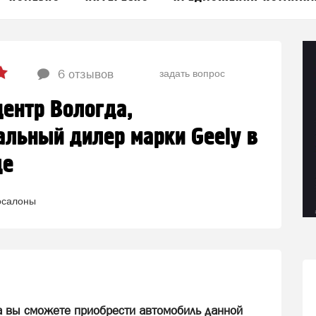
задать вопрос
6 отзывов
центр Вологда,
льный дилер марки Geely в
де
осалоны
а вы сможете приобрести автомобиль данной