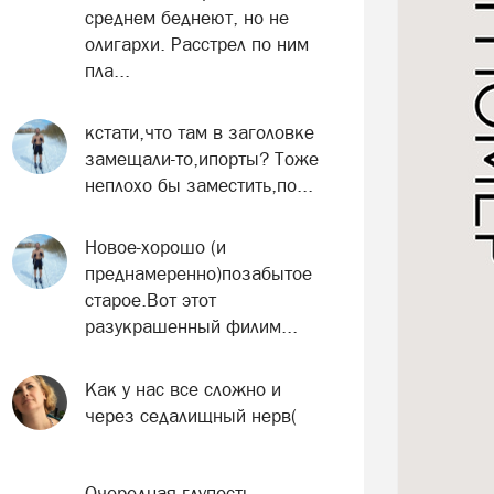
среднем беднеют, но не
олигархи. Расстрел по ним
пла...
кстати,что там в заголовке
замещали-то,ипорты? Тоже
неплохо бы заместить,по...
Новое-хорошо (и
преднамеренно)позабытое
старое.Вот этот
разукрашенный филим...
Как у нас все сложно и
через седалищный нерв(
Очередная глупость