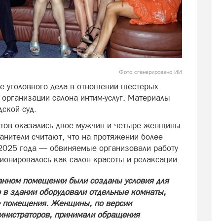
Фото сгенерировано ИИ
е уголовного дела в отношении шестерых
 организации салона интим-услуг. Материалы
дской суд.
нтов оказались двое мужчин и четыре женщины
ранители считают, что на протяжении более
 2025 года — обвиняемые организовали работу
ионировалось как салон красоты и релаксации.
ванном помещении были созданы условия для
о в здании оборудовали отдельные комнаты,
е помещения. Женщины, по версии
инистраторов, принимали обращения