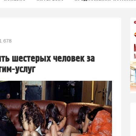
1 678
ить шестерых человек за
тим-услуг