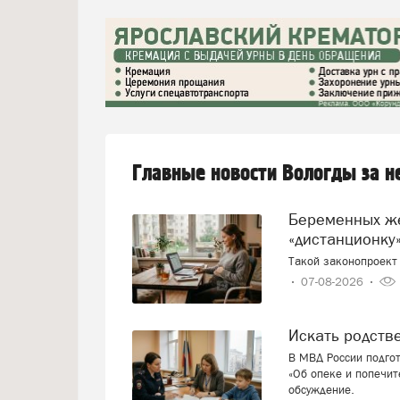
Главные новости Вологды за 
Беременных женщин предлагают переводить на
«дистанционку»
Такой законопроект 
07-08-2026
Искать родст
В МВД России подго
«Об опеке и попечит
обсуждение.