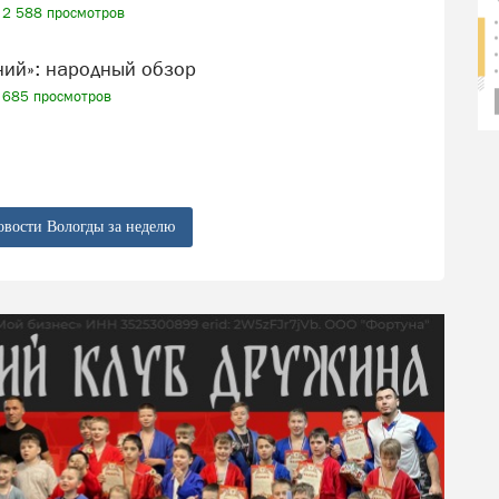
2 588 просмотров
ений»: народный обзор
685 просмотров
овости Вологды за неделю