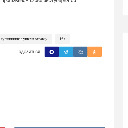
в прощальном слове экс-губернатор
г кувшинников ушел в отсавку
16+
Поделиться: