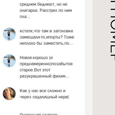
среднем беднеют, но не
олигархи. Расстрел по ним
пла...
кстати,что там в заголовке
замещали-то,ипорты? Тоже
неплохо бы заместить,по...
Новое-хорошо (и
преднамеренно)позабытое
старое.Вот этот
разукрашенный филим...
Как у нас все сложно и
через седалищный нерв(
Очередная глупость