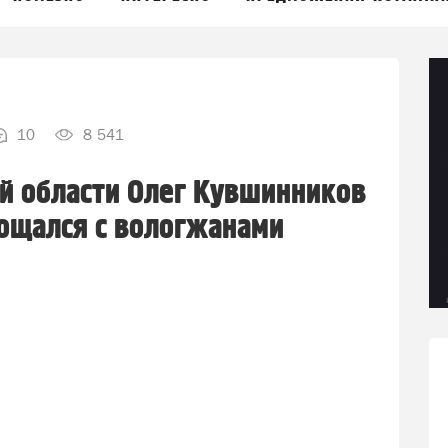
10
8 541
й области Олег Кувшинников
рощался с вологжанами