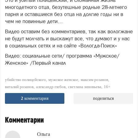
Это и убитый полицейский, и сломанная жизнь
многодетного отца, безутешные родные 28-летнего
парня и оставшиеся без отца на долгие годы ни в
чем не повинные дети…
Видео оставим без комментариев, так как вологжане
не будут молчать и выскажут все, что думают и у нас
в социальных сетях и на сайте «Вологда-Поиск»
Видео: социальные сети/ программа «Мужское/
Женское» /Первый канал
убийство полицейского
мужское женское
максим розанов
виталий розанов
александр глебов
светлана зиновьева
16+
2
комментария
поделиться
Комментарии
Ольга