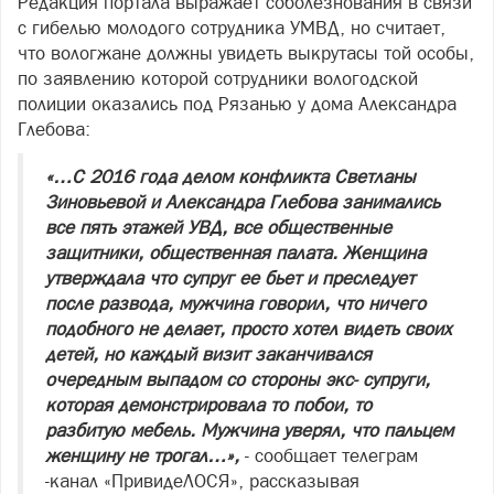
Редакция портала выражает соболезнования в связи
с гибелью молодого сотрудника УМВД, но считает,
что вологжане должны увидеть выкрутасы той особы,
по заявлению которой сотрудники вологодской
полиции оказались под Рязанью у дома Александра
Глебова:
«…С 2016 года делом конфликта Светланы
Зиновьевой и Александра Глебова занимались
все пять этажей УВД, все общественные
защитники, общественная палата. Женщина
утверждала что супруг ее бьет и преследует
после развода, мужчина говорил, что ничего
подобного не делает, просто хотел видеть своих
детей, но каждый визит заканчивался
очередным выпадом со стороны экс- супруги,
которая демонстрировала то побои, то
разбитую мебель. Мужчина уверял, что пальцем
женщину не трогал…»,
- сообщает
телеграм
-канал «
ПривидеЛОСЯ
», рассказывая