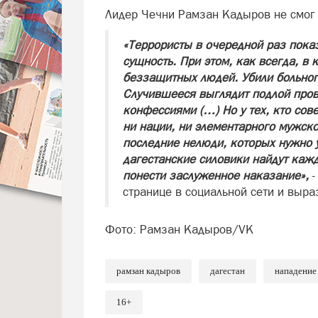
Лидер Чечни Рамзан Кадыров не смог
«Террористы в очередной раз пока
сущность. При этом, как всегда, в
беззащитных людей. Убили больног
Случившееся выглядит подлой пров
конфессиями (…) Но у тех, кто сов
ни нации, ни элементарного мужско
последние нелюди, которых нужно у
дагестанские силовики найдут кажд
понести заслуженное наказание»,
странице в социальной сети и выр
Фото: Рамзан Кадыров/VK
рамзан кадыров
дагестан
нападение 
16+