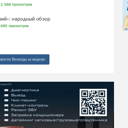
2 588 просмотров
ений»: народный обзор
685 просмотров
овости Вологды за неделю