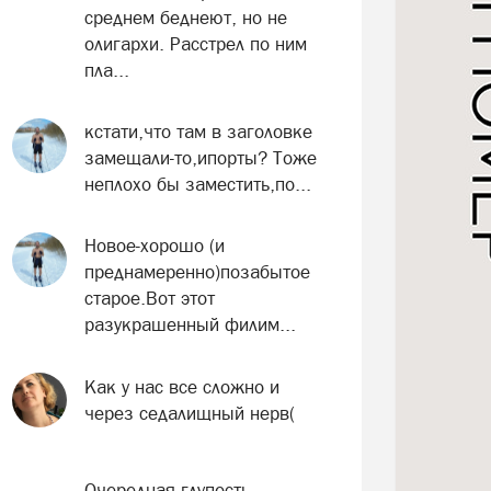
среднем беднеют, но не
олигархи. Расстрел по ним
пла...
кстати,что там в заголовке
замещали-то,ипорты? Тоже
неплохо бы заместить,по...
Новое-хорошо (и
преднамеренно)позабытое
старое.Вот этот
разукрашенный филим...
Как у нас все сложно и
через седалищный нерв(
Очередная глупость