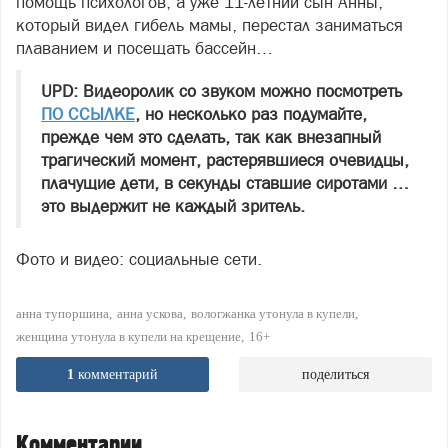
помощь психологов, а уже 11-летний сын Анны,
который видел гибель мамы, перестал заниматься
плаванием и посещать бассейн…
UPD: Видеоролик со звуком можно посмотреть
ПО ССЫЛКЕ
, но несколько раз подумайте,
прежде чем это сделать, так как внезапный
трагический момент, растерявшиеся очевидцы,
плачущие дети, в секунды ставшие сиротами …
это выдержит не каждый зритель.
Фото и видео: социальные сети.
анна тупоршина
анна ускова
вологжанка утонула в купели
женщина утонула в купели на крещение
16+
1
комментарий
поделиться
Комментарии