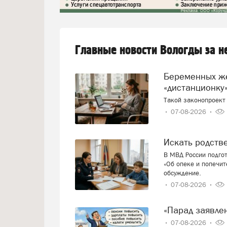
Главные новости Вологды за 
Беременных женщин предлагают переводить на
«дистанционку»
Такой законопроект 
07-08-2026
Искать родст
В МВД России подго
«Об опеке и попечит
обсуждение.
07-08-2026
«Парад заявл
07-08-2026