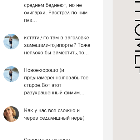
среднем беднеют, но не
олигархи. Расстрел по ним
пла...
кстати,что там в заголовке
замещали-то,ипорты? Тоже
неплохо бы заместить,по...
Новое-хорошо (и
преднамеренно)позабытое
старое.Вот этот
разукрашенный филим...
Как у нас все сложно и
через седалищный нерв(
Очередная глупость