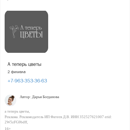
А теперь цветы
2 филиала
+7-963-353-36-63
Автор:
Дарья Богданова
а теперь цветы
Реклама. Рекламодатель ИП Фатеев Д.В. ИНН 352527621007 erid:
2W5zFG9bdff
16+