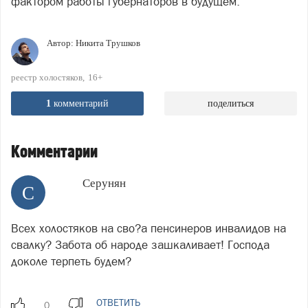
фактором работы губернаторов в будущем.
Автор:
Никита Трушков
реестр холостяков
16+
1
комментарий
поделиться
Комментарии
Серунян
С
Всех холостяков на сво?а пенсинеров инвалидов на
свалку? Забота об народе зашкаливает! Господа
доколе терпеть будем?
ОТВЕТИТЬ