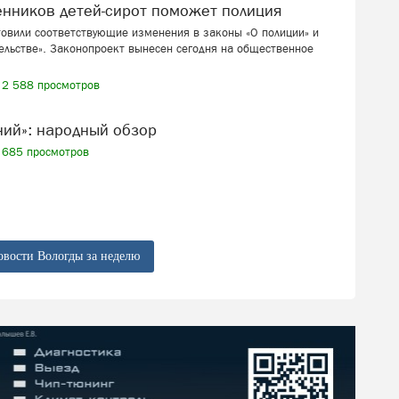
венников детей-сирот поможет полиция
товили соответствующие изменения в законы «О полиции» и
ельстве». Законопроект вынесен сегодня на общественное
2 588 просмотров
ений»: народный обзор
685 просмотров
овости Вологды за неделю