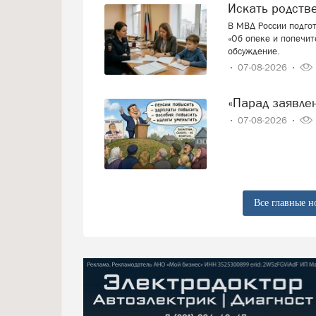
Искать родст
В МВД России подго
«Об опеке и попечит
обсуждение.
07-08-2026
«Парад заявл
07-08-2026
Все главные н