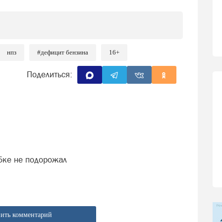
нпз
#дефицит бензина
16+
Поделиться:
 5ке не подорожал
ить комментарий