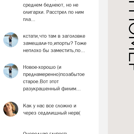
среднем беднеют, но не
олигархи. Расстрел по ним
пла...
кстати,что там в заголовке
замещали-то,ипорты? Тоже
неплохо бы заместить,по...
Новое-хорошо (и
преднамеренно)позабытое
старое.Вот этот
разукрашенный филим...
Как у нас все сложно и
через седалищный нерв(
Очередная глупость