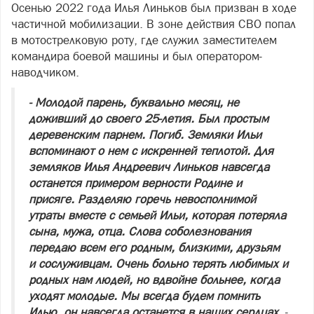
Осенью 2022 года Илья Линьков был призван в ходе
частичной мобилизации. В зоне действия СВО попал
в мотострелковую роту, где служил заместителем
командира боевой машины и был оператором-
наводчиком.
- Молодой парень, буквально месяц, не
доживший до своего 25-летия. Был простым
деревенским парнем. Погиб. Земляки Ильи
вспоминают о нем с искренней теплотой. Для
земляков Илья Андреевич Линьков навсегда
останется примером верности Родине и
присяге. Разделяю горечь невосполнимой
утраты вместе с семьей Ильи, которая потеряла
сына, мужа, отца. Слова соболезнования
передаю всем его родным, близкими, друзьям
и сослуживцам. Очень больно терять любимых и
родных нам людей, но вдвойне больнее, когда
уходят молодые. Мы всегда будем помнить
Илью, он навсегда останется в наших сердцах,
-