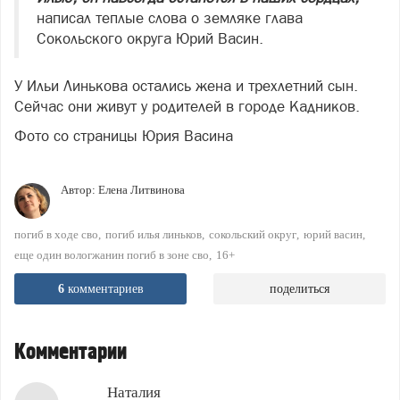
написал теплые слова о земляке глава
Сокольского округа Юрий Васин.
У Ильи Линькова остались жена и трехлетний сын.
Сейчас они живут у родителей в городе Кадников.
Фото со страницы Юрия Васина
Автор:
Елена Литвинова
погиб в ходе сво
погиб илья линьков
сокольский округ
юрий васин
еще один вологжанин погиб в зоне сво
16+
6
комментариев
поделиться
Комментарии
Наталия