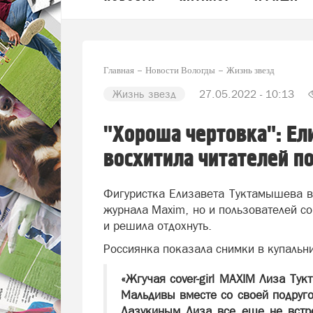
Главная
Новости Вологды
Жизнь звезд
Жизнь звезд
27.05.2022 - 10:13
"Хороша чертовка": Е
восхитила читателей п
Фигуристка Елизавета Туктамышева в
журнала Maxim, но и пользователей с
и решила отдохнуть.
Россиянка показала снимки в купальн
«Жгучая cover-girl MAXIM Лиза Ту
Мальдивы вместе со своей подруго
Лазукиным Лиза все еще не встр