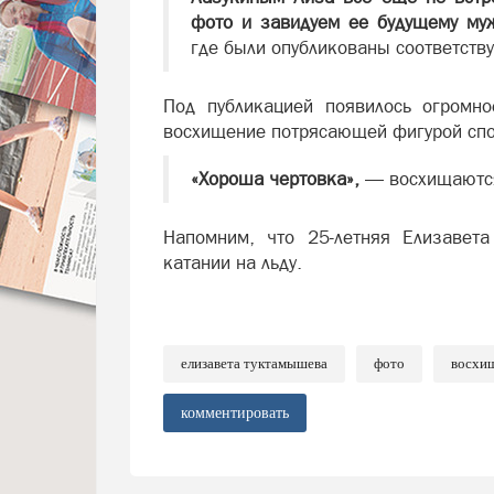
фото и завидуем ее будущему муж
где были опубликованы соответств
Под публикацией появилось огромн
восхищение потрясающей фигурой спо
«Хороша чертовка»,
— восхищаются
Напомним, что 25-летняя Елизавет
катании на льду.
елизавета туктамышева
фото
восхи
комментировать