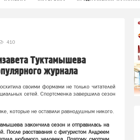
410
лизавета Туктамышева
опулярного журнала
осхитила своими формами не только читателей
оциальных сетей. Спортсменка завершила сезон
ике, которые не оставили равнодушным никого.
ктамышева закончила сезон и отправилась на
й. После расставания с фигуристом Андреем
етила любимого человека. Поэтому смотрим