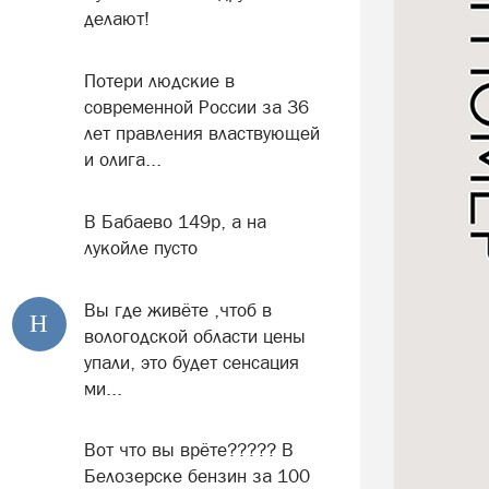
делают!
Потери людские в
современной России за 36
лет правления властвующей
и олига...
В Бабаево 149р, а на
лукойле пусто
Вы где живёте ,чтоб в
Н
вологодской области цены
упали, это будет сенсация
ми...
Вот что вы врёте????? В
Белозерске бензин за 100