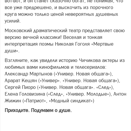
вот-вот, и он станет сказочно богат, не понимая, что
все уже предрешено, и выскочить из порочного
круга можно только ценой невероятных душевных
усилий.
Московский драматический театр представляет свою
версию вечной классики! Веселая и тонкая
интерпретация поэмы Николая Гоголя «Мертвые
души».
Взгляните, как увидели историю Чичикова актеры из
любимых вами кинофильмов и телесериалов:
Александр Мартынов («Универ. Новая общага»),
Арарат Кещян («Универ». «Универ. Новая общага»),
Сергей Пиоро («Универ. Новая общага». «След»),
Елена Головизина («След», «Универ. Молодые»), Антон
Жижин («Патриот», «Модный синдикат»)
Приходите. Подумаем о душе.