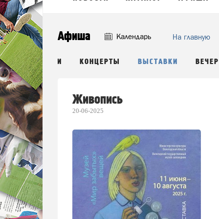
Афиша
Календарь
На главную
Ы
СПЕКТАКЛИ
КОНЦЕРТЫ
ВЫСТАВКИ
ВЕЧЕ
Живопись
20-06-2025