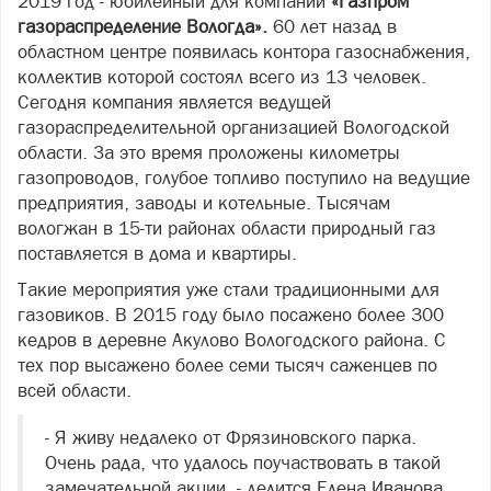
2019 год - юбилейный для компании
«Газпром
газораспределение Вологда».
60 лет назад в
областном центре появилась контора газоснабжения,
коллектив которой состоял всего из 13 человек.
Сегодня компания является ведущей
газораспределительной организацией Вологодской
области. За это время проложены километры
газопроводов, голубое топливо поступило на ведущие
предприятия, заводы и котельные. Тысячам
вологжан в 15-ти районах области природный газ
поставляется в дома и квартиры.
Такие мероприятия уже стали традиционными для
газовиков. В 2015 году было посажено более 300
кедров в деревне Акулово Вологодского района. С
тех пор высажено более семи тысяч саженцев по
всей области.
- Я живу недалеко от Фрязиновского парка.
Очень рада, что удалось поучаствовать в такой
замечательной акции, - делится Елена Иванова.