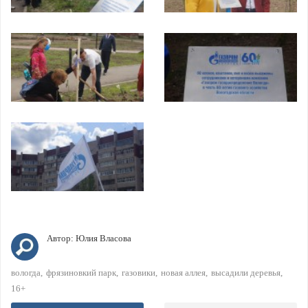
Автор:
Юлия Власова
вологда
фрязиновкий парк
газовики
новая аллея
высадили деревья
16+