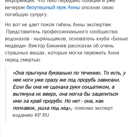
информация, что тело передано полиции и уже
вечером
безутешный муж Анны
опознал свою
погибшую супругу.
Но вот не дает покоя гибель Анны экспертам.
Представитель профессионального сообщества
водолазов - ныряльщиков, основатель клуба «Белые
медведи» Виктор Бикинев рассказал об очень
страшных вещах, которые могли пережить Анна
перед смертью:
«Она прыгнула буквально по течению. То есть, у
нее ноги уже сразу же под прорубь зависали.
Если бы она не сделала руки солдатиком, а
вытянула их вверх, она могла бы зацепиться
ими за край проруби. Но нет - она, как
поплавок, ушла под лед»,
- пояснил эксперт
изданию KР.RU