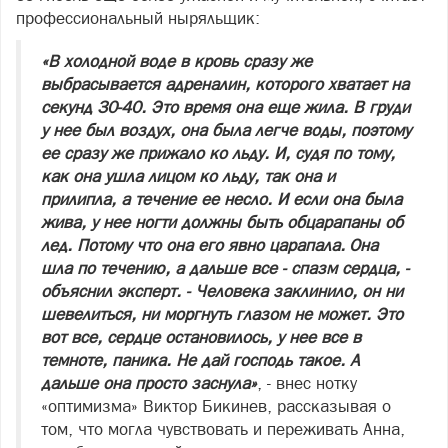
профессиональный ныряльщик:
«В холодной воде в кровь сразу же
выбрасывается адреналин, которого хватает на
секунд 30-40. Это время она еще жила. В груди
у нее был воздух, она была легче воды, поэтому
ее сразу же прижало ко льду. И, судя по тому,
как она ушла лицом ко льду, так она и
прилипла, а течение ее несло. И если она была
жива, у нее ногти должны быть обцарапаны об
лед. Потому что она его явно царапала.
Она
шла по течению, а дальше все - спазм сердца, -
объяснил эксперт. - Человека заклинило, он ни
шевелиться, ни моргнуть глазом не может. Это
вот все, сердце остановилось, у нее все в
темноте, паника. Не дай господь такое. А
дальше она просто заснула»
, - внес нотку
«оптимизма» Виктор Бикинев, рассказывая о
том, что могла чувствовать и переживать Анна,