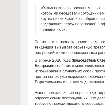
«Около половины военнопленных, з
которыми беседовали сотрудники мо
других видах жестокого обращения
содержания перед перевозкой в о
- заявил Тюрк.
Он отказался назвать точное число по
тенденция вызывает серьёзную тревог
над российскими военнопленными ран
В апреле 2026 года
председатель Сле
Бастрыкин
сообщил о многочисленных
использования служебных собак проти
против пыток уже выражал озабоченно
Тюрк упоминал о пытках задержанных
Нынешнее заявление первое, где Тюр
опросах самих пострадавших. Это дел
требует от международного сообщества