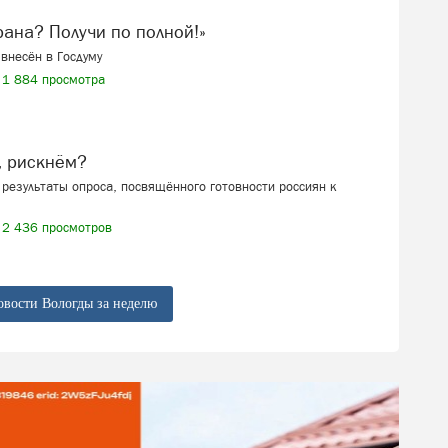
ерана? Получи по полной!»
внесён в Госдуму
1 884 просмотра
, рискнём?
результаты опроса, посвящённого готовности россиян к
2 436 просмотров
овости Вологды за неделю