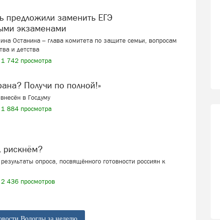
ыми экзаменами
ина Останина – глава комитета по защите семьи, вопросам
тва и детства
1 742 просмотра
ерана? Получи по полной!»
внесён в Госдуму
1 884 просмотра
, рискнём?
результаты опроса, посвящённого готовности россиян к
2 436 просмотров
овости Вологды за неделю