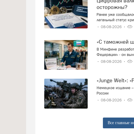
Цифровая валюта: добро пожаловать или будем
осторожны?
Ранее уже сообщалос
легальный статус кр
08-08-2026
«С таможней 
В Минфине разработ
Федерации» - он вын
08-08-2026
«Junge Welt»:
Немецкое издание – 
России
08-08-2026
Все главные н