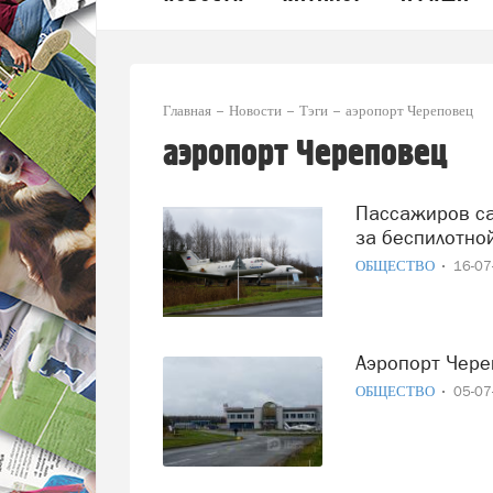
Главная
Новости
Тэги
аэропорт Череповец
аэропорт Череповец
Пассажиров самолёта до Череповца вернули в Пулково из-
за беспилотно
ОБЩЕСТВО
16-0
Аэропорт Чер
ОБЩЕСТВО
05-0