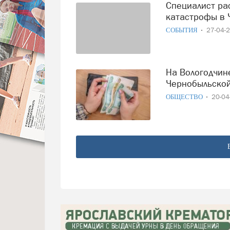
Специалист раскрыл то, о чем не знали ликвидаторы
катастрофы в 
СОБЫТИЯ
27-04-
На Вологодчине 588 ликвидаторов аварии на
Чернобыльской
ОБЩЕСТВО
20-0