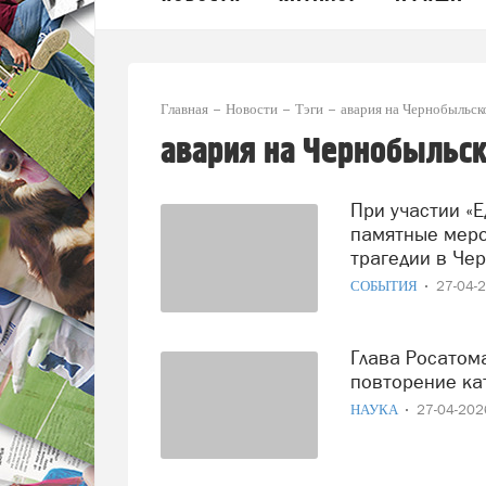
Главная
Новости
Тэги
авария на Чернобыльс
авария на Чернобыльск
При участии «Единой России» на Вологодчине прошли
памятные меро
трагедии в Чер
СОБЫТИЯ
27-04-
Глава Росатома рассказал, насколько вероятно
повторение ка
НАУКА
27-04-20