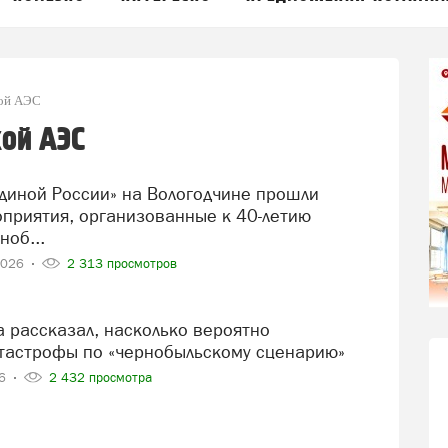
кой АЭС
ой АЭС
приятия, организованные к 40-летию
ноб...
2026
2 313 просмотров
тастрофы по «чернобыльскому сценарию»
26
2 432 просмотра