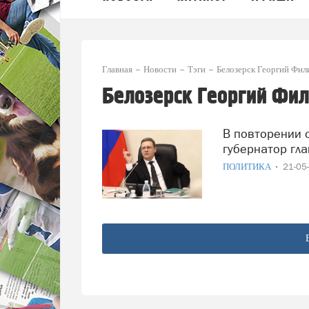
Главная
Новости
Тэги
Белозерск Георгий Фи
Белозерск Георгий Фи
В повторении ошибок предшественника упрекнул
губернатор гла
ПОЛИТИКА
21-05