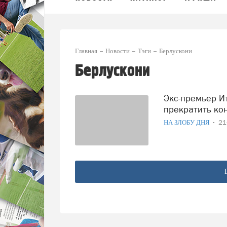
Главная
Новости
Тэги
Берлускони
Берлускони
Экс-премьер Италии потребовал принять условия России и
прекратить ко
НА ЗЛОБУ ДНЯ
21