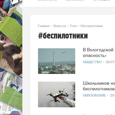
Главная
Новости
Тэги
#беспилотники
#беспилотники
В Вологодской области введён режим «Беспилотная
опасность»
ОБЩЕСТВО
05-0
Школьников начнут готовить к профессии оператора
беспилотников
ОБРАЗОВАНИЕ
25