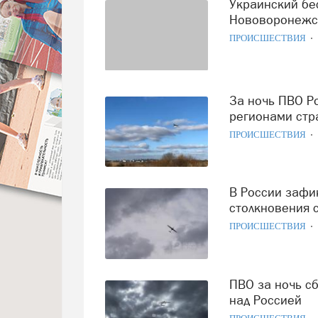
Украинский беспилотник предпринял попытку атаковать
Нововоронежс
ПРОИСШЕСТВИЯ
За ночь ПВО России сбили 251 украинский дрон над 16
регионами стр
ПРОИСШЕСТВИЯ
В России зафиксирован первый случай возможного
столкновения 
ПРОИСШЕСТВИЯ
ПВО за ночь сбила более сотни украинских беспилотников
над Россией