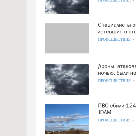
ПРОИСШЕСТВИЯ
Специалисты объяснили, откуда могли взлетать БПЛА,
летевшие в ст
ПРОИСШЕСТВИЯ
Дроны, атаковавшие Московскую область прошедшей
ночью, были н
ПРОИСШЕСТВИЯ
ПВО сбили 124 дрона за сутки и уничтожили авиабомбу
JDAM
ПРОИСШЕСТВИЯ